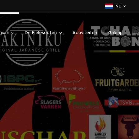
NL
gium
De Fielesoofen
Activiteiten
Galerij