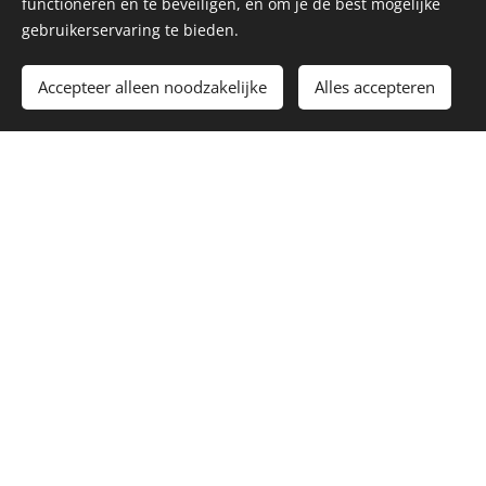
functioneren en te beveiligen, en om je de best mogelijke
gebruikerservaring te bieden.
Land
Accepteer alleen noodzakelijke
Alles accepteren
Straat + nummer
Postcode + Gemeente
Geboortedatum
Geslacht